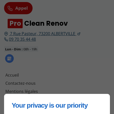
Appel
Pro
Clean Renov
7 Rue Pasteur,
73200
ALBERTVILLE
09 70 35 44 48
Lun - Dim :
08h - 19h
Accueil
Contactez-nous
Mentions légales
Plan du site
Your privacy is our priority