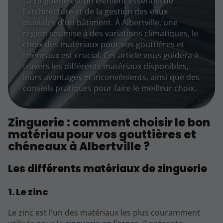
La zinguerie est un élément essentiel de
l'architecture et de la gestion des eaux
pluviales d'un bâtiment. À Albertville, une
région soumise à des variations climatiques, le
choix des matériaux pour vos gouttières et
chéneaux est crucial. Cet article vous guidera à
travers les différents matériaux disponibles,
leurs avantages et inconvénients, ainsi que des
conseils pratiques pour faire le meilleur choix.
Zinguerie : comment choisir le bon
matériau pour vos gouttières et
chéneaux à Albertville ?
Les différents matériaux de zinguerie
1. Le zinc
Le zinc est l'un des matériaux les plus couramment